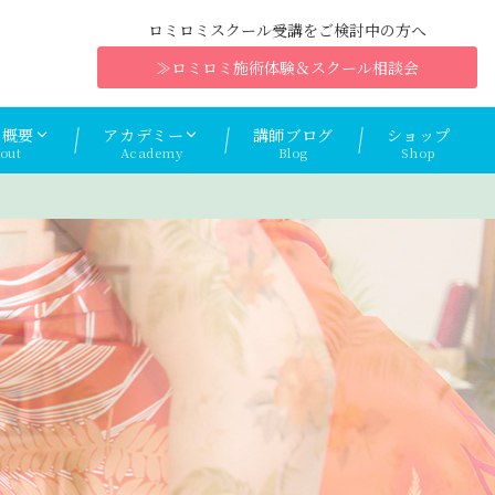
ロミロミスクール受講をご検討中の方へ
≫ロミロミ施術体験＆スクール相談会
ナ概要
アカデミー
講師ブログ
ショップ
out
Academy
Blog
Shop