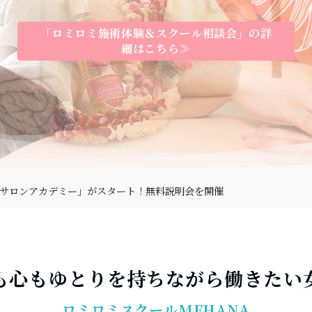
「ロミロミ施術体験＆スクール相談会」の詳
「ロミロミ施術体験＆スクール相談会」の詳
「ロミロミ施術体験＆スクール相談会」の詳
細はこちら≫
細はこちら≫
細はこちら≫
サロンアカデミー」がスタート！無料説明会を開催
atGPTセミナー（Zoom）開催
東京の開催日程
も心もゆとりを持ちながら働きたい