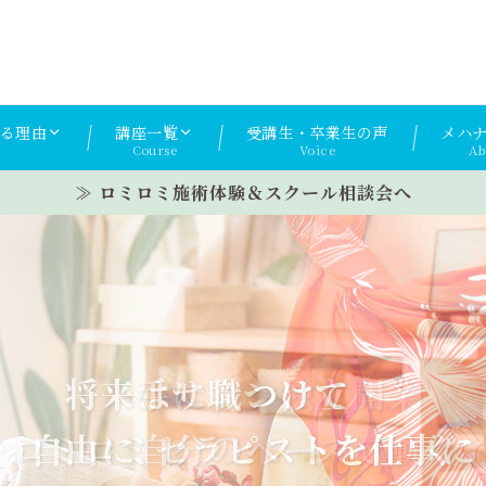
る理由
講座一覧
受講生・卒業生の声
メハ
Course
Voice
Ab
≫ ロミロミ施術体験＆スクール相談会へ
ハワイ伝統のロミロミを学び
将来はサロン独立開業
手に職つけて
ロミロミセラピストを仕事に
自由に自分のペースで働く
豊かな人生を