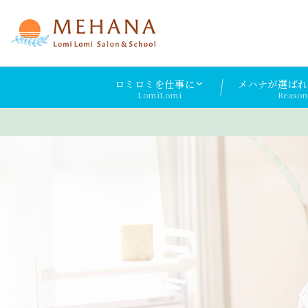
ロミロミを仕事に
メハナが選ばれ
LomiLomi
Reason