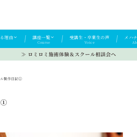
る理由
講座一覧
受講生・卒業生の声
メハ
Course
Voice
Ab
≫ ロミロミ施術体験＆スクール相談会へ
イル製作日記①
記①