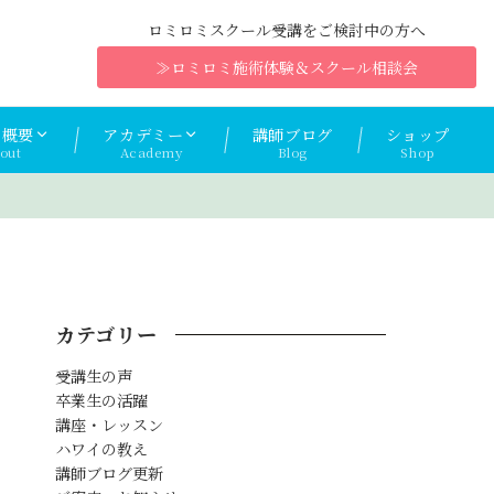
ロミロミスクール受講をご検討中の方へ
≫ロミロミ施術体験＆スクール相談会
ナ概要
アカデミー
講師ブログ
ショップ
out
Academy
Blog
Shop
カテゴリー
受講生の声
卒業生の活躍
講座・レッスン
ハワイの教え
講師ブログ更新